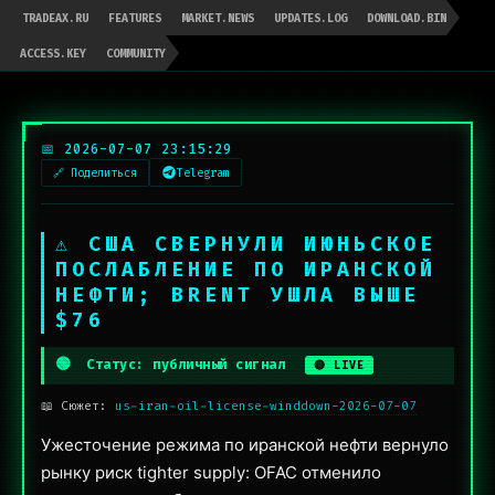
TRADEAX.RU
FEATURES
MARKET.NEWS
UPDATES.LOG
DOWNLOAD.BIN
ACCESS.KEY
COMMUNITY
📅 2026-07-07 23:15:29
🔗 Поделиться
Telegram
⚠ США СВЕРНУЛИ ИЮНЬСКОЕ
ПОСЛАБЛЕНИЕ ПО ИРАНСКОЙ
НЕФТИ; BRENT УШЛА ВЫШЕ
$76
🟢
Статус: публичный сигнал
🔴 LIVE
📖 Сюжет:
us-iran-oil-license-winddown-2026-07-07
Ужесточение режима по иранской нефти вернуло
рынку риск tighter supply: OFAC отменило