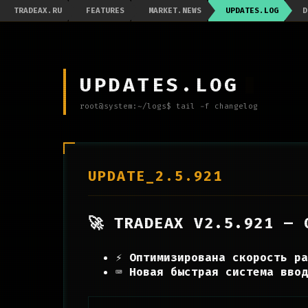
TRADEAX.RU
FEATURES
MARKET.NEWS
UPDATES.LOG
D
UPDATES.LOG
root@system:~/logs$ tail -f changelog
UPDATE_2.5.921
🚀 TRADEAX V2.5.921 — 
⚡
Оптимизирована скорость ра
⌨️
Новая быстрая система ввод