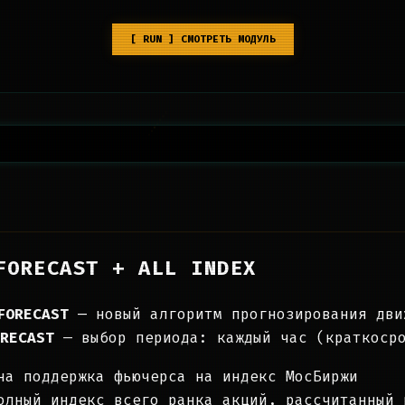
[ RUN ] СМОТРЕТЬ МОДУЛЬ
FORECAST + ALL INDEX
FORECAST
— новый алгоритм прогнозирования дви
RECAST
— выбор периода: каждый час (краткосро
а поддержка фьючерса на индекс МосБиржи
лный индекс всего ранка акций, рассчитанный 