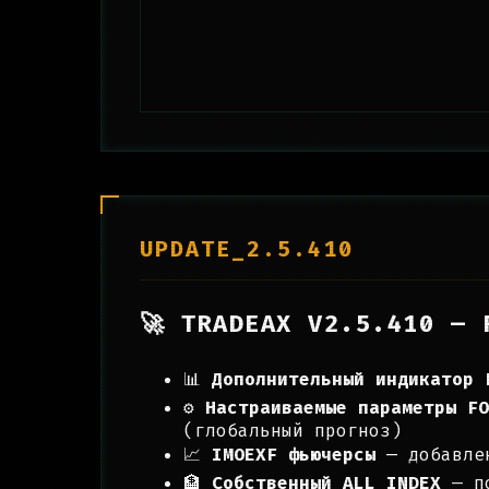
UPDATE_2.5.410
🚀 TRADEAX V2.5.410 — 
📊
Дополнительный индикатор 
⚙️
Настраиваемые параметры FO
(глобальный прогноз)
📈
IMOEXF фьючерсы
— добавлен
🏦
Собственный ALL INDEX
— по