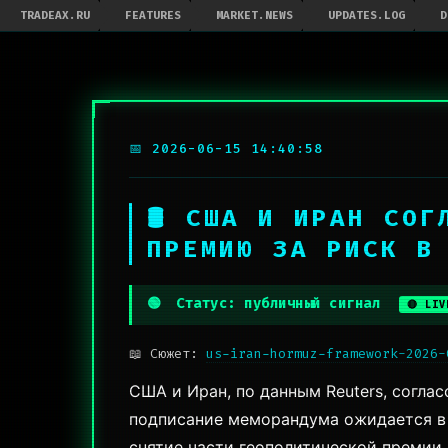
TRADEAX.RU
FEATURES
MARKET.NEWS
UPDATES.LOG
D
📅 2026-06-15 14:40:58
🛢 США И ИРАН СО
ПРЕМИЮ ЗА РИСК В
🟢
Статус: публичный сигнал
🔴 LIV
📖 Сюжет:
us-iran-hormuz-framework-2026-
США и Иран, по данным Reuters, согла
подписание меморандума ожидается в 
снятие части геополитической премии 