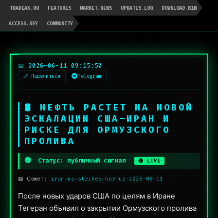
TRADEAX.RU
FEATURES
MARKET.NEWS
UPDATES.LOG
DOWNLOAD.BIN
ACCESS.KEY
COMMUNITY
📅 2026-06-11 09:15:50
🔗 Поделиться
Telegram
🛢 НЕФТЬ РАСТЕТ НА НОВОЙ
ЭСКАЛАЦИИ США–ИРАН И
РИСКЕ ДЛЯ ОРМУЗСКОГО
ПРОЛИВА
🟢
Статус: публичный сигнал
🔴 LIVE
📖 Сюжет:
iran-us-strikes-hormuz-2026-06-11
После новых ударов США по целям в Иране
Тегеран объявил о закрытии Ормузского пролива