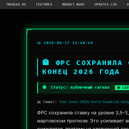
TRADEAX.RU
FEATURES
MARKET.NEWS
UPDATES.LOG
D
📅 2026-06-17 23:40:49
🏦 ФРС СОХРАНИЛА
КОНЕЦ 2026 ГОДА
🟢
Статус: публичный сигнал
🔴 LIV
📖 Сюжет:
fed-june-2026-hold-hawkish-dot
ФРС сохранила ставку на уровне 3,5–3
мартовском прогнозе. Это усиливает в
снижаются, поэтому на следующей сес