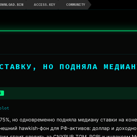
OWNLOAD.BIN
ACCESS.KEY
COMMUNITY
 СТАВКУ, НО ПОДНЯЛА МЕДИА
E
plot
,75%, но одновременно подняла медиану ставки на коне
нешний hawkish-фон для РФ-активов: доллар и доходно
сии стоит следить за CNYRUB_TOM, RGBI и индексом М