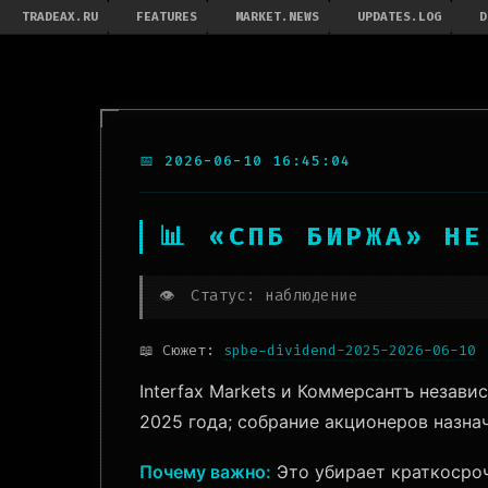
TRADEAX.RU
FEATURES
MARKET.NEWS
UPDATES.LOG
D
📅 2026-06-10 16:45:04
📊 «СПБ БИРЖА» Н
👁️
Статус: наблюдение
📖 Сюжет:
spbe-dividend-2025-2026-06-10
Interfax Markets и Коммерсантъ незав
2025 года; собрание акционеров назнач
Почему важно:
Это убирает краткосрочн