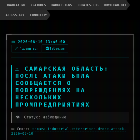
TRADEAX.RU
FEATURES
MARKET.NEWS
UPDATES.LOG
DOWNLOAD.BIN
ACCESS.KEY
COMMUNITY
📅 2026-06-10 13:46:00
🔗 Поделиться
Telegram
⚠️ САМАРСКАЯ ОБЛАСТЬ:
ПОСЛЕ АТАКИ БПЛА
СООБЩАЕТСЯ О
ПОВРЕЖДЕНИЯХ НА
НЕСКОЛЬКИХ
ПРОМПРЕДПРИЯТИЯХ
👁️
Статус: наблюдение
📖 Сюжет:
samara-industrial-enterprises-drone-attack-
2026-06-10