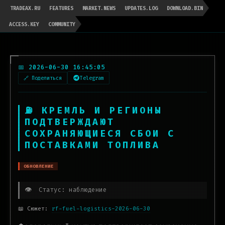
TRADEAX.RU
FEATURES
MARKET.NEWS
UPDATES.LOG
DOWNLOAD.BIN
ACCESS.KEY
COMMUNITY
📅 2026-06-30 16:45:05
🔗 Поделиться
Telegram
⛽ КРЕМЛЬ И РЕГИОНЫ
ПОДТВЕРЖДАЮТ
СОХРАНЯЮЩИЕСЯ СБОИ С
ПОСТАВКАМИ ТОПЛИВА
ОБНОВЛЕНИЕ
👁️
Статус: наблюдение
📖 Сюжет:
rf-fuel-logistics-2026-06-30