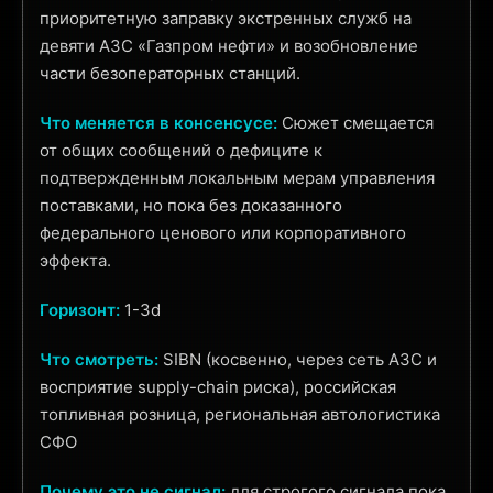
приоритетную заправку экстренных служб на
девяти АЗС «Газпром нефти» и возобновление
части безоператорных станций.
Что меняется в консенсусе:
Сюжет смещается
от общих сообщений о дефиците к
подтвержденным локальным мерам управления
поставками, но пока без доказанного
федерального ценового или корпоративного
эффекта.
Горизонт:
1-3d
Что смотреть:
SIBN (косвенно, через сеть АЗС и
восприятие supply-chain риска), российская
топливная розница, региональная автологистика
СФО
Почему это не сигнал:
для строгого сигнала пока