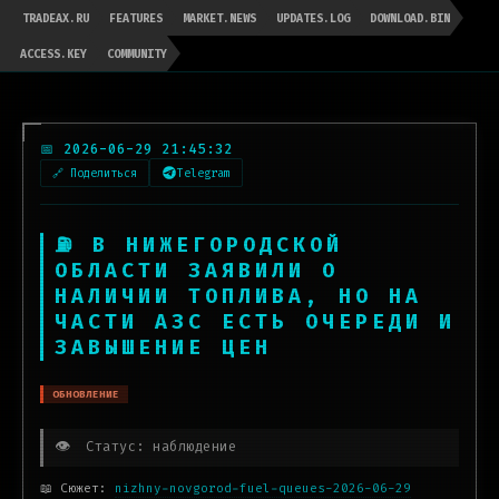
TRADEAX.RU
FEATURES
MARKET.NEWS
UPDATES.LOG
DOWNLOAD.BIN
ACCESS.KEY
COMMUNITY
📅 2026-06-29 21:45:32
🔗 Поделиться
Telegram
⛽ В НИЖЕГОРОДСКОЙ
ОБЛАСТИ ЗАЯВИЛИ О
НАЛИЧИИ ТОПЛИВА, НО НА
ЧАСТИ АЗС ЕСТЬ ОЧЕРЕДИ И
ЗАВЫШЕНИЕ ЦЕН
ОБНОВЛЕНИЕ
👁️
Статус: наблюдение
📖 Сюжет:
nizhny-novgorod-fuel-queues-2026-06-29