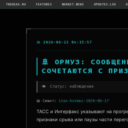
TRADEAX.RU
FEATURES
MARKET.NEWS
UPDATES.LOG
D
📅 2026-06-22 04:15:57
🚢 ОРМУЗ: СООБЩЕ
СОЧЕТАЮТСЯ С ПРИ
👁️
Статус: наблюдение
📖 Сюжет:
iran-hormuz-2026-06-17
ТАСС и Интерфакс указывают на прогре
признаки срыва или паузы части пере