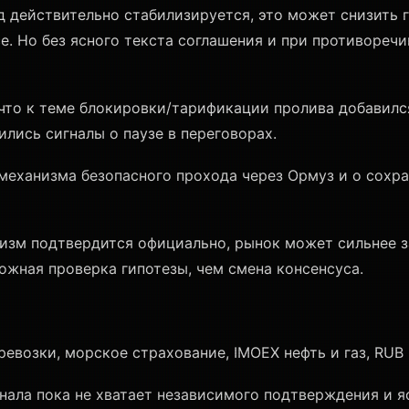
 действительно стабилизируется, это может снизить 
ance. Но без ясного текста соглашения и при противор
 что к теме блокировки/тарификации пролива добавилс
ились сигналы о паузе в переговорах.
еханизма безопасного прохода через Ормуз и о сохра
изм подтвердится официально, рынок может сильнее з
рожная проверка гипотезы, чем смена консенсуса.
еревозки, морское страхование, IMOEX нефть и газ, RUB
нала пока не хватает независимого подтверждения и яс