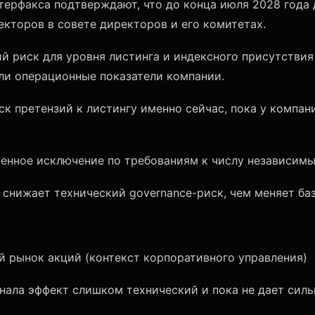
терфакса подтверждают, что до конца июля 2028 года 
кторов в совете директоров и его комитетах.
й риск для уровня листинга и индексного присутствия 
ли операционные показатели компании.
к претензий к листингу именно сейчас, пока у компан
нное исключение по требованиям к числу независимых
 снижает технический governance-риск, чем меняет ба
й рынок акций (контекст корпоративного управления)
нала эффект слишком технический и пока не дает силь