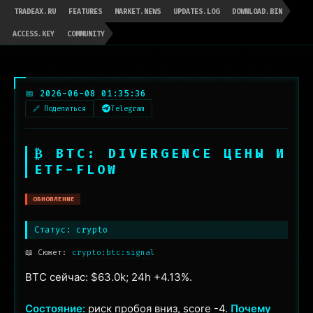
TRADEAX.RU
FEATURES
MARKET.NEWS
UPDATES.LOG
DOWNLOAD.BIN
ACCESS.KEY
COMMUNITY
📅 2026-06-08 01:35:36
🔗 Поделиться
Telegram
₿ BTC: DIVERGENCE ЦЕНЫ И
ETF-FLOW
ОБНОВЛЕНИЕ
Статус: crypto
📖 Сюжет:
crypto:btc:signal
BTC сейчас: $63.0k; 24h +4.13%.
Состояние:
риск пробоя вниз, score -4.
Почему